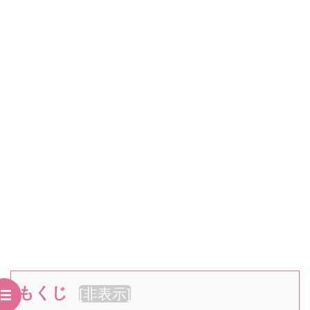
もくじ
[
非表示
]