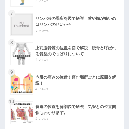
6 views
リンパ腺の場所を図で解説！首や顔が痛いの
はリンパのせいかも
5 views
上前腸骨棘の位置を図で解説！腰骨と呼ばれ
る骨盤のでっぱりについて
4 views
内臓の痛みの位置！痛む場所ごとに原因を解
説！
4 views
食道の位置を解剖図で解説！気管との位置関
係もわかります。
3 views