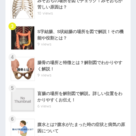
みぞおちの場所を図でチェック！みぞおちが
苦しい原因は？
10 views
S字結腸、S状結腸の場所を図で解説！その機
能や役割とは？
9 views
腸骨の場所と特徴とは？解剖図でわかりやす
く解説！
9 views
盲腸の場所を解剖図で解説。詳しい位置をわ
かりやすくお伝え！
6 views
腹水とは?腹水がたまった時の症状と病気の原
因について