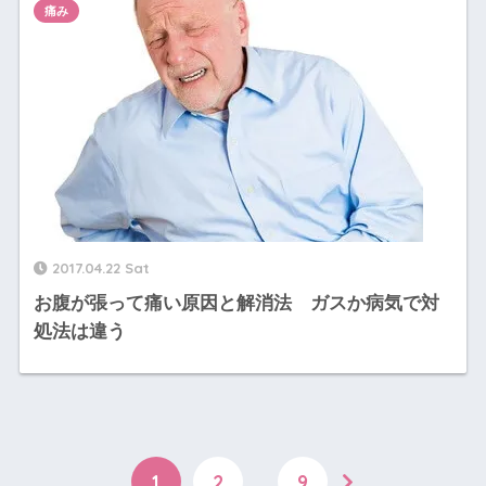
痛み
2017.04.22 Sat
お腹が張って痛い原因と解消法 ガスか病気で対
処法は違う
1
2
…
9